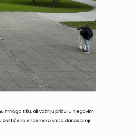
u mnogo tišu, ali važniju priču. U njegovim
va zaštićena endemska vrsta danas broji