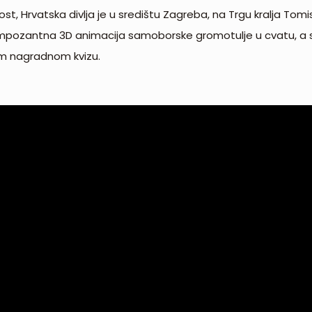
st, Hrvatska divlja je u središtu Zagreba, na Trgu kralja Tomi
a impozantna 3D animacija samoborske gromotulje u cvatu, a svi
om nagradnom kvizu.