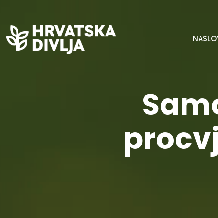
NASLO
Samo
procvj