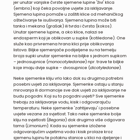
jer unutar vanjske čvrste sjemene lupine 'živi' klica
(embrio) koji čeka povoljne uvjete za isklijavanje.
Sjemena lupina pomaže u zaštiti klice od mehaničkog
oštećivanje te isušivanja. Sjemena lupina može biti
tanka i mekana (grašak) ili tvrda i čvrsta (kokos).
Unutar sjemene lupine, a oko klice, nalazi se
endosperm koji je oblikovan u supke (kotiledone). One
služe kao privremena hrana klici prije oblikovanja
listova. Biljke sjemenjače podijeljene su na temelju
broja supki unutar sjemenke na biljke s jednom supkom
– jednosupnice (
monocotyledonae
) npr. trave te biljke
koje imaju dvije supke – dvosupnice (
dicotyledonae
).
Neke sjemenke kliju vrlo lako dok su drugima potrebni
posebni uvjeti za isklijavanje. Sjemenke ostaju u stanju
mirovanja ili dormancije sve dok uvjeti za isklijavanje ne
budu pogodni. Koji su to pogodni uvjeti? Sve sjemenke
trebaju za isklijavanje vodu, kisik i odgovarajuću
temperaturu. Neke sjemenke 'zahtijevaju' i posebne
uvjete vezane za svjetlost. Tako neke sjemenke bolje
kliju na svjetlosti (
Begonia
) dok drugima više odgovara
tama (
Limonium
). Kada su sjemenke izložene
odgovarajućim uvjetima voda i kisik prolaze kroz
sjemenu lupinu te potaknu stanice u klici na djeljenje i