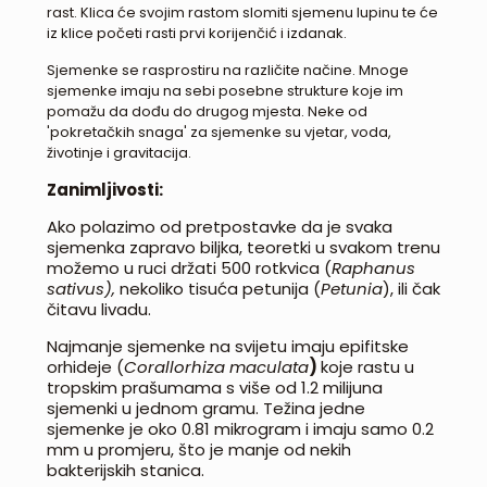
rast. Klica će svojim rastom slomiti sjemenu lupinu te će
iz klice početi rasti prvi korijenčić i izdanak.
Sjemenke se rasprostiru na različite načine. Mnoge
sjemenke imaju na sebi posebne strukture koje im
pomažu da dođu do drugog mjesta. Neke od
'pokretačkih snaga' za sjemenke su vjetar, voda,
životinje i gravitacija.
Zanimljivosti:
Ako polazimo od pretpostavke da je svaka
sjemenka zapravo biljka, teoretki u svakom trenu
možemo u ruci držati 500 rotkvica (
Raphanus
sativus),
nekoliko tisuća petunija (
Petunia
), ili čak
čitavu livadu.
Najmanje sjemenke na svijetu imaju epifitske
orhideje (
Corallorhiza maculata
)
koje rastu u
tropskim prašumama s više od 1.2 milijuna
sjemenki u jednom gramu. Težina jedne
sjemenke je oko 0.81 mikrogram i imaju samo 0.2
mm u promjeru, što je manje od nekih
bakterijskih stanica.