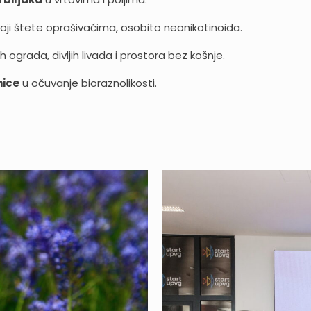
oji štete oprašivačima, osobito neonikotinoida.
ih ograda, divljih livada i prostora bez košnje.
nice
u očuvanje bioraznolikosti.