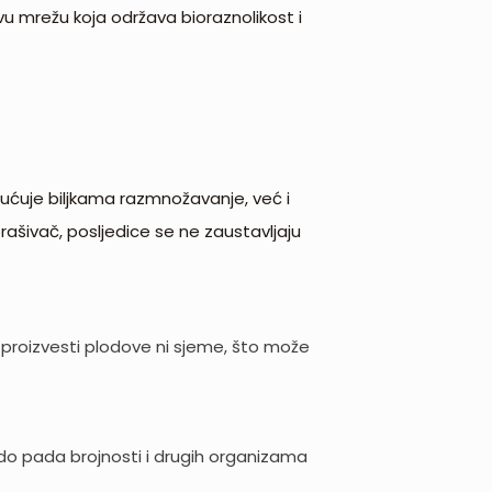
ivu mrežu koja održava bioraznolikost i
gućuje biljkama razmnožavanje, već i
ašivač, posljedice se ne zaustavljaju
aju proizvesti plodove ni sjeme, što može
zi do pada brojnosti i drugih organizama