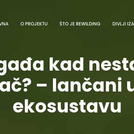
VNA
O PROJEKTU
ŠTO JE REWILDING
DIVLJI IZ
ogađa kad nest
ač? – lančani 
ekosustavu