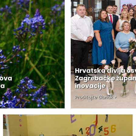
Hrvatska divlja o
nova
Zagrebačke županij
ta
inovacije
Pročitajte članak >