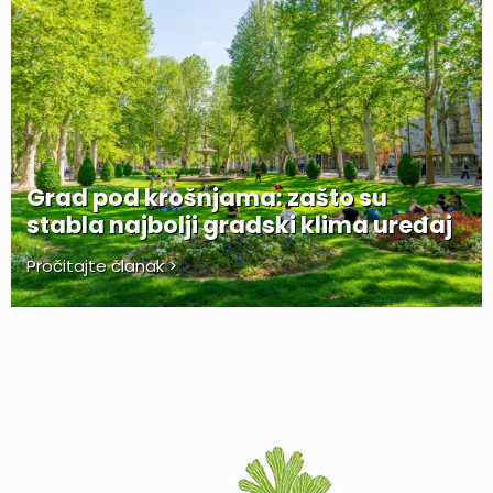
Grad pod krošnjama: zašto su
stabla najbolji gradski klima uređaj
Pročitajte članak >