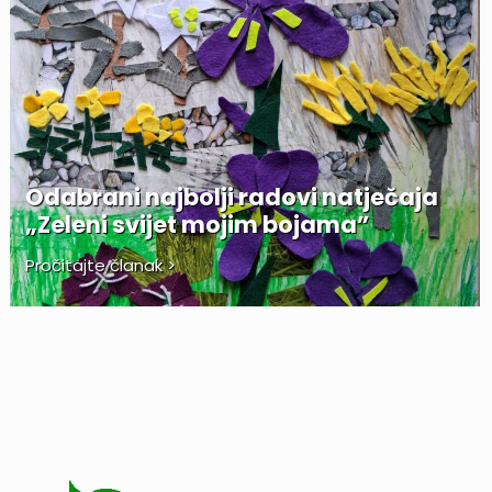
Odabrani najbolji radovi natječaja
„Zeleni svijet mojim bojama”
Pročitajte članak >