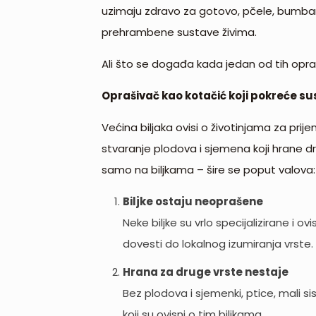
uzimaju zdravo za gotovo, pčele, bumbari, 
prehrambene sustave živima.
Ali što se događa kada jedan od tih opr
Oprašivač kao kotačić koji pokreće su
Većina biljaka ovisi o životinjama za pr
stvaranje plodova i sjemena koji hrane d
samo na biljkama – šire se poput valova:
Biljke ostaju neoprašene
Neke biljke su vrlo specijalizirane i o
dovesti do lokalnog izumiranja vrste.
Hrana za druge vrste nestaje
Bez plodova i sjemenki, ptice, mali si
koji su ovisni o tim biljkama.