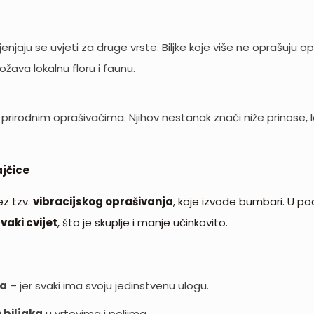
jenjaju se uvjeti za druge vrste. Biljke koje više ne oprašuju 
žava lokalnu floru i faunu.
prirodnim oprašivačima. Njihov nestanak znači niže prinose, l
ajčice
ez tzv.
vibracijskog oprašivanja
, koje izvode bumbari. U po
vaki cvijet
, što je skuplje i manje učinkovito.
ča
– jer svaki ima svoju jedinstvenu ulogu.
 biljaka
u vrtovima i poljima.