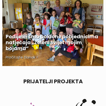
Podijelili smo poklone pobjednicima
natječaja „Zeleni svijet mojim
bojama”
Pročitajte članak >
PRIJATELJI PROJEKTA