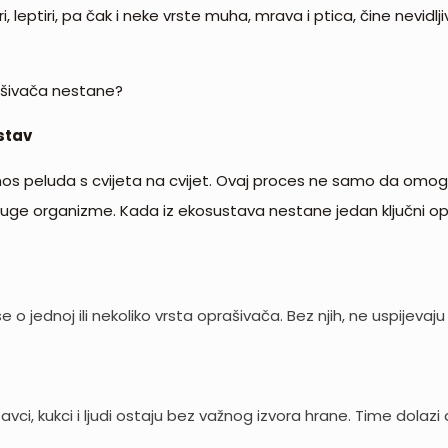
leptiri, pa čak i neke vrste muha, mrava i ptica, čine nevidlj
ašivača nestane?
stav
ijenos peluda s cvijeta na cvijet. Ovaj proces ne samo da omo
ruge organizme. Kada iz ekosustava nestane jedan ključni opr
vise o jednoj ili nekoliko vrsta oprašivača. Bez njih, ne uspijev
savci, kukci i ljudi ostaju bez važnog izvora hrane. Time dola