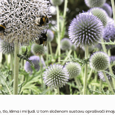
je, tlo, klima i mi ljudi. U tom složenom sustavu oprašivači ima