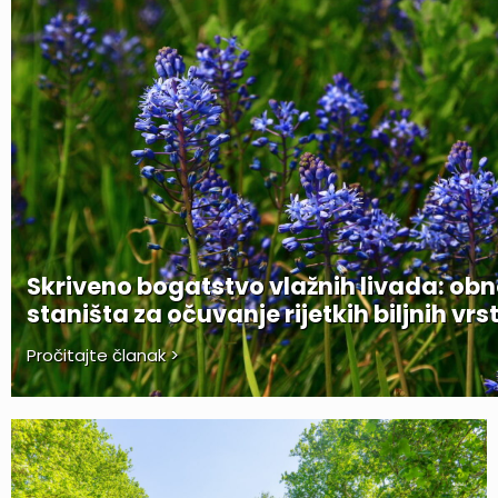
Skriveno bogatstvo vlažnih livada: ob
staništa za očuvanje rijetkih biljnih vrs
Pročitajte članak >