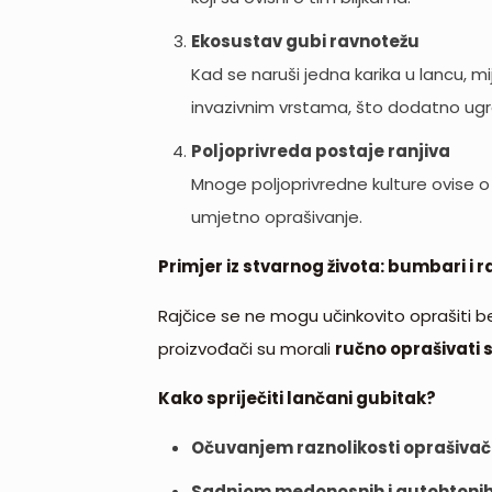
Ekosustav gubi ravnotežu
Kad se naruši jedna karika u lancu, mi
invazivnim vrstama, što dodatno ugro
Poljoprivreda postaje ranjiva
Mnoge poljoprivredne kulture ovise o 
umjetno oprašivanje.
Primjer iz stvarnog života: bumbari i r
Rajčice se ne mogu učinkovito oprašiti b
proizvođači su morali
ručno oprašivati s
Kako spriječiti lančani gubitak?
Očuvanjem raznolikosti oprašiva
Sadnjom medonosnih i autohtonih