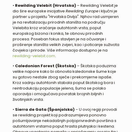
•
Rewilding Velebit (Hrvatska)
– Rewilding Velebit je
dio šire europske inicijative
Rewilding Europe
i ključni je
partner u projektu "Hrvatska Divlja". Njihov rad usmjeren
je na revitalizaciju prirodnih staništa na području
Velebita kroz vraćanje autohtonih vrsta, poput
europskog bizona i konika, te obnovu prirodnih
procesa. Poseban fokus stavljen je na očuvanje i
proširenje staništa velikih zvijeri, kao i poticanje suživota
čovjeka i prirode. Više informacija dostupno je na
rewilding-velebit.com
.
•
Caledonian Forest (Škotska)
– Škotska poduzima
velike napore kako bi obnovila kaledonske šume koje
su gotovo nestale zbog sječe i prekomjerne ispaše.
Kroz sadnju autohtonih stabala poput škotskog bora i
reintrodukciju populacije jelena, šuma se polako
oporavlja i omogućava povratak brojnih biljnih i
životinjskih vrsta.
•
Sierra de Gata (Španjolska)
– U ovoj regiji provodi
se rewilding projekt koji podrazumijeva ponovno
pošumljavanje nekadašnjih poljoprivrednih površina s
autohtonim vrstama poput hrasta plutnjaka i kestena.
Obnova vegetacije pomaže u sprječavanju erozije tla i