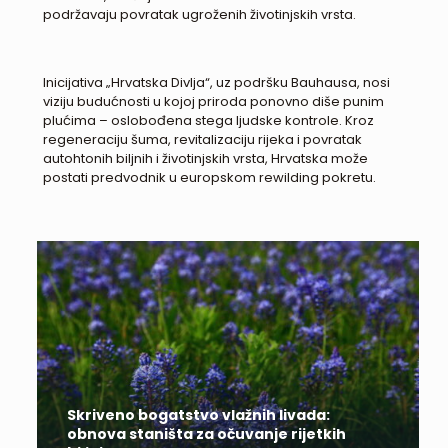
podržavaju povratak ugroženih životinjskih vrsta.
Inicijativa „Hrvatska Divlja“, uz podršku Bauhausa, nosi
viziju budućnosti u kojoj priroda ponovno diše punim
plućima – oslobođena stega ljudske kontrole. Kroz
regeneraciju šuma, revitalizaciju rijeka i povratak
autohtonih biljnih i životinjskih vrsta, Hrvatska može
postati predvodnik u europskom rewilding pokretu.
Skriveno bogatstvo vlažnih livada:
obnova staništa za očuvanje rijetkih