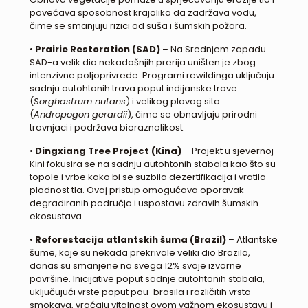
povećava sposobnost krajolika da zadržava vodu,
čime se smanjuju rizici od suša i šumskih požara.
•
Prairie Restoration (SAD)
– Na Srednjem zapadu
SAD-a velik dio nekadašnjih prerija uništen je zbog
intenzivne poljoprivrede. Programi rewildinga uključuju
sadnju autohtonih trava poput indijanske trave
(
Sorghastrum nutans
) i velikog plavog sita
(
Andropogon gerardii
), čime se obnavljaju prirodni
travnjaci i podržava bioraznolikost.
•
Dingxiang Tree Project (Kina)
– Projekt u sjevernoj
Kini fokusira se na sadnju autohtonih stabala kao što su
topole i vrbe kako bi se suzbila dezertifikacija i vratila
plodnost tla. Ovaj pristup omogućava oporavak
degradiranih područja i uspostavu zdravih šumskih
ekosustava.
•
Reforestacija atlantskih šuma (Brazil)
– Atlantske
šume, koje su nekada prekrivale veliki dio Brazila,
danas su smanjene na svega 12% svoje izvorne
površine. Inicijative poput sadnje autohtonih stabala,
uključujući vrste poput pau-brasila i različitih vrsta
smokava, vraćaju vitalnost ovom važnom ekosustavu i