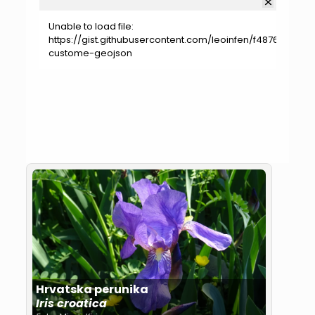
Unable to load file:
100%
https://gist.githubusercontent.com/leoinfen/f4876ad8
custome-geojson
Hrvatska perunika
Iris croatica