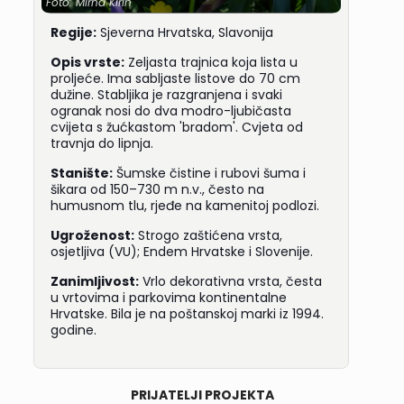
Foto: Mirna Kirin
Regije:
Sjeverna Hrvatska, Slavonija
Opis vrste:
Zeljasta trajnica koja lista u
proljeće. Ima sabljaste listove do 70 cm
dužine. Stabljika je razgranjena i svaki
ogranak nosi do dva modro-ljubičasta
cvijeta s žućkastom 'bradom'. Cvjeta od
travnja do lipnja.
Stanište:
Šumske čistine i rubovi šuma i
šikara od 150–730 m n.v., često na
humusnom tlu, rjeđe na kamenitoj podlozi.
Ugroženost:
Strogo zaštićena vrsta,
osjetljiva (VU); Endem Hrvatske i Slovenije.
Zanimljivost:
Vrlo dekorativna vrsta, česta
u vrtovima i parkovima kontinentalne
Hrvatske. Bila je na poštanskoj marki iz 1994.
godine.
PRIJATELJI PROJEKTA