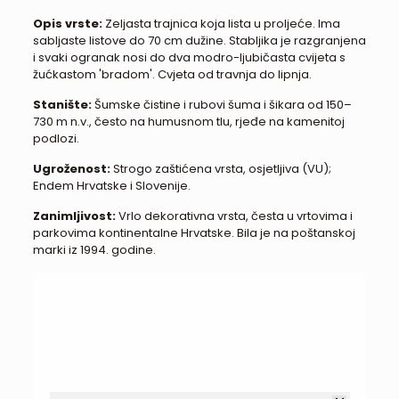
Opis vrste:
Zeljasta trajnica koja lista u proljeće. Ima
sabljaste listove do 70 cm dužine. Stabljika je razgranjena
i svaki ogranak nosi do dva modro-ljubičasta cvijeta s
žućkastom 'bradom'. Cvjeta od travnja do lipnja.
Stanište:
Šumske čistine i rubovi šuma i šikara od 150–
730 m n.v., često na humusnom tlu, rjeđe na kamenitoj
podlozi.
Ugroženost:
Strogo zaštićena vrsta, osjetljiva (VU);
Endem Hrvatske i Slovenije.
Zanimljivost:
Vrlo dekorativna vrsta, česta u vrtovima i
parkovima kontinentalne Hrvatske. Bila je na poštanskoj
marki iz 1994. godine.