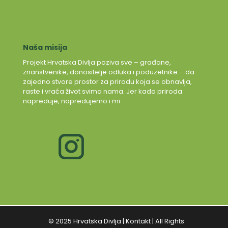
Naša misija
Projekt Hrvatska Divlja poziva sve – građane,
znanstvenike, donositelje odluka i poduzetnike – da
zajedno stvore prostor za prirodu koja se obnavlja,
raste i vraća život svima nama. Jer kada priroda
napreduje, napredujemo i mi.
© 2025 Hrvatska Divlja |
Kontakt
| All Rights