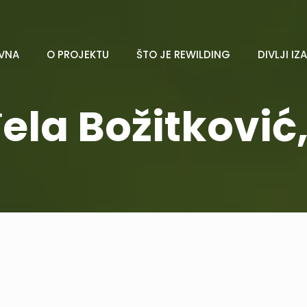
VNA
O PROJEKTU
ŠTO JE REWILDING
DIVLJI IZ
la Božitković