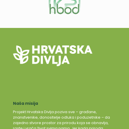
Naša misija
Projekt Hrvatska Divlja poziva sve – građane,
znanstvenike, donositelje odluka i poduzetnike – da
zajedno stvore prostor za prirodu koja se obnavlja,
raste i vraća život svima nama. Jer kada priroda