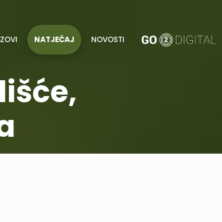
AZOVI
NATJEČAJ
NOVOSTI
išće,
a