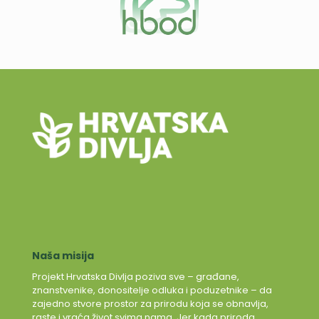
Naša misija
Projekt Hrvatska Divlja poziva sve – građane,
znanstvenike, donositelje odluka i poduzetnike – da
zajedno stvore prostor za prirodu koja se obnavlja,
raste i vraća život svima nama. Jer kada priroda