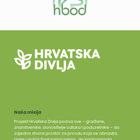
Naša misija
Projekt Hrvatska Divlja poziva sve – građane,
znanstvenike, donositelje odluka i poduzetnike – da
zajedno stvore prostor za prirodu koja se obnavlja,
raste i vraća život svima nama. Jer kada priroda