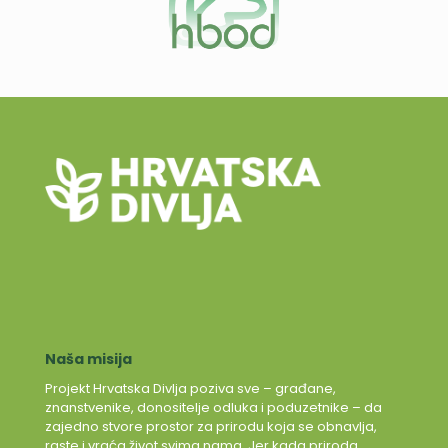
Naša misija
Projekt Hrvatska Divlja poziva sve – građane,
znanstvenike, donositelje odluka i poduzetnike – da
zajedno stvore prostor za prirodu koja se obnavlja,
raste i vraća život svima nama. Jer kada priroda