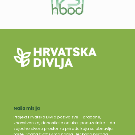
Naša misija
Projekt Hrvatska Divlja poziva sve – građane,
znanstvenike, donositelje odluka i poduzetnike – da
zajedno stvore prostor za prirodu koja se obnavlja,
raste i vraća život svima nama. Jer kada priroda