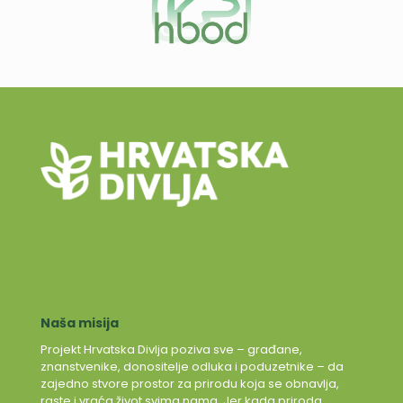
Naša misija
Projekt Hrvatska Divlja poziva sve – građane,
znanstvenike, donositelje odluka i poduzetnike – da
zajedno stvore prostor za prirodu koja se obnavlja,
raste i vraća život svima nama. Jer kada priroda