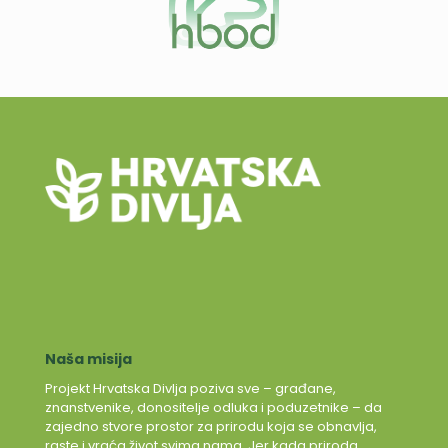
Naša misija
Projekt Hrvatska Divlja poziva sve – građane,
znanstvenike, donositelje odluka i poduzetnike – da
zajedno stvore prostor za prirodu koja se obnavlja,
raste i vraća život svima nama. Jer kada priroda