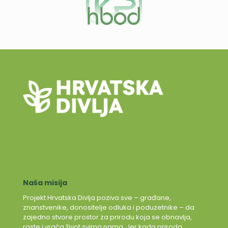
Naša misija
Projekt Hrvatska Divlja poziva sve – građane,
znanstvenike, donositelje odluka i poduzetnike – da
zajedno stvore prostor za prirodu koja se obnavlja,
raste i vraća život svima nama. Jer kada priroda