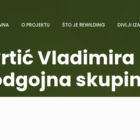
VNA
O PROJEKTU
ŠTO JE REWILDING
DIVLJI IZ
vrtić Vladimir
odgojna skupin