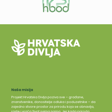
Naša misija
Projekt Hrvatska Divlja poziva sve – građane,
znanstvenike, donositelje odluka i poduzetnike – da
zajedno stvore prostor za prirodu koja se obnavlja,
raste i vraća život svima nama. Jer kada priroda