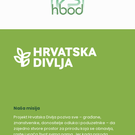
Naša misija
Projekt Hrvatska Divlja poziva sve – građane,
znanstvenike, donositelje odluka i poduzetnike – da
zajedno stvore prostor za prirodu koja se obnavlja,
raste i vraća život svima nama. Jer kada priroda