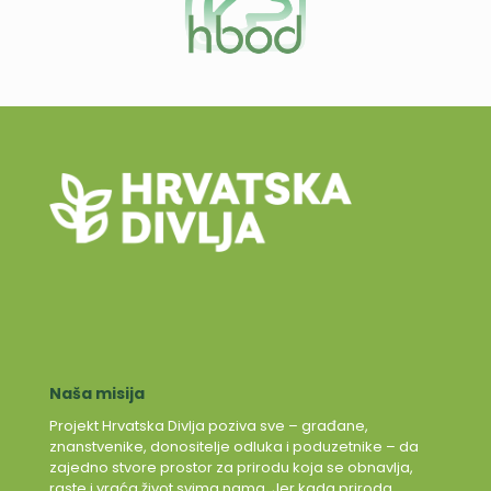
Naša misija
Projekt Hrvatska Divlja poziva sve – građane,
znanstvenike, donositelje odluka i poduzetnike – da
zajedno stvore prostor za prirodu koja se obnavlja,
raste i vraća život svima nama. Jer kada priroda