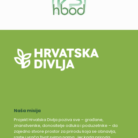
Naša misija
Projekt Hrvatska Divlja poziva sve – građane,
znanstvenike, donositelje odluka i poduzetnike – da
zajedno stvore prostor za prirodu koja se obnavlja,
raste i vraća život svima nama. Jer kada priroda